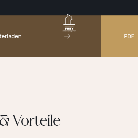
terladen
PDF
& Vorteile